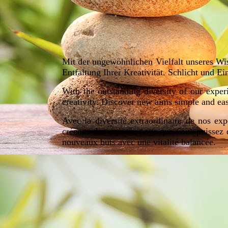
Mit der ungewöhnlichen Vielfalt unseres Wiss
Entfaltung Ihrer Kreativität. Schlicht und E
With the outstanding diversity of our expe
creativity. Discover new aims simple and eas
Avec la diversité extraordinaire de nos ex
créeons des espaces pour que vous puissez 
nouveaux buts
avec une vitalité balancée.