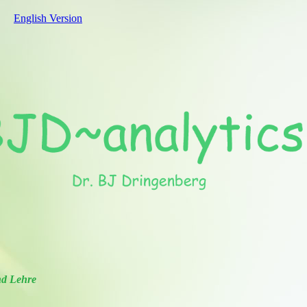
English Version
nd Lehre