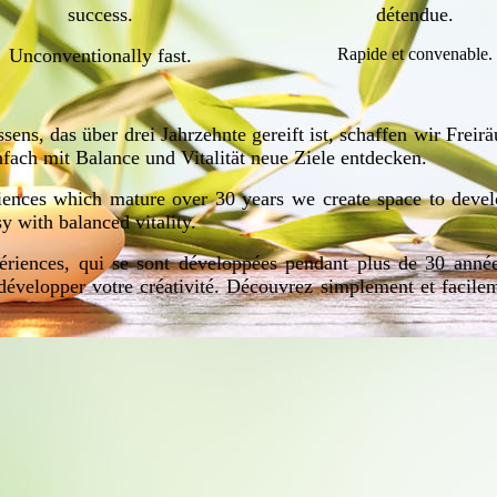
success.
détendue.
Unconventionally fast.
Rapide et convenable.
ens, das über drei Jahrzehnte gereift ist, schaffen wir Freir
infach mit Balance und Vitalität neue Ziele entdecken.
riences which mature over 30 years we create space to deve
y with balanced vitality.
périences, qui se sont développées pendant plus de 30 anné
développer votre créativité. Découvrez simplement et facil