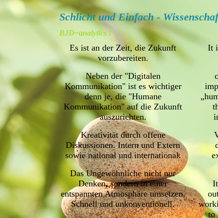
Schlicht und Einfach - Wissenscha
BJD~analytics !
Es ist an der Zeit, die Zukunft
It 
vorzubereiten.
Neben der "Digitalen
Kommunikation" ist es wichtiger
imp
denn je, die "Humane
„hum
Kommunikation" auf die Zukunft
t
auszurichten.
i
Kreativität durch offene
V
Diskussionen. Intern und Extern
sowie national und international.
e
Das Ungewöhnliche nicht nur
Denken, sondern in einer
I
entspannten Atmosphäre umsetzen.
ou
Schnell und unkonventionell.
worki
to