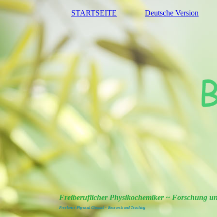
STARTSEITE
Deutsche Version
Freiberuflicher Physikochemiker ~ Forschung u
Freelance Physical Chemist ~ Research and Teaching