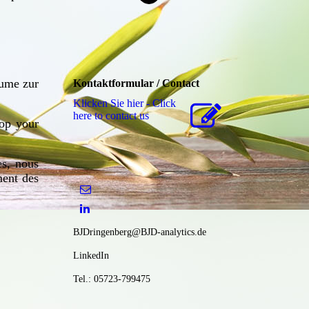
äume zur
Kontaktformular / Contact
Klicken Sie hier - Click
here to contact us
lop your
es, nous
ement
des
BJDringenberg@BJD-analytics.de
LinkedIn
Tel.: 05723-799475