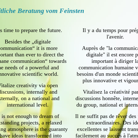
ftliche Beratung vom Feinsten
is time to prepare the future.
Il y a du temps pour pré
l'avenir.
Besides the „digitale
communication“ it is more
Auprès de "la communic
ortant than ever to direct the
digitale" il est encore 
ane communication“ towards
important à diriger l
he needs of a powerful and
communication humaine ve
nnovative scientific world.
besoins d'un monde scientif
plus innovative et vigou
italize creativity via open
discussions, internally and
Vitalisez la créativité pa
xternally, on a national and
discussions honnête, interne
international level.
du group, national et intern
t is not enough to dream of
Il ne suffit pas de rêver des
tstanding projects, a relaxed
extraordinaires. Des id
ng atmosphere is the guaranty
excellentes se laissent tra
 have ideas transformed into
facilement au succès à l'at