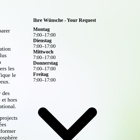
Ihre Wünsche - Your Request
Montag
parer
7
:
00
–
17
:
00
Dienstag
7
:
00
–
17
:
00
ation
Mittwoch
plus
7
:
00
–
17
:
00
a
Donnerstag
rs les
7
:
00
–
17
:
00
Freitag
ique le
7
:
00
–
17
:
00
reux.
r des
 et hors
ational.
 projects
ées
nsformer
mosphère